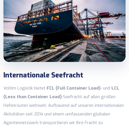
Internationale Seefracht
Voltim Logistik bietet
FCL (Full Container Load)
- und
LCL
(Less than Container Load)
-Seefracht auf allen großen
Hafenrouten weltweit. Aufbauend auf unseren internationalen
Aktivitäten seit 2014 und einem umfassenden globalen
Agentennetzwerk transportieren wir Ihre Fracht zu