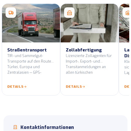
Straßentransport
Zollabfertigung
La
Dis
TIR- und Sammelgut-
Lizenzierte Zollagenten für
Transporte auf den Routen
Import-, Export- und
Klim
Türkei, Europa und
Transitanmeldungen an
sic
Zentralasien — GPS-
allen türkischen
Lag
überwachte Flotte und
Zollämtern.
Doc
ADR-zertifizierte
WMS
DETAILS
DETAILS
DE
Fahrzeuge.
Dist
Kontaktinformationen