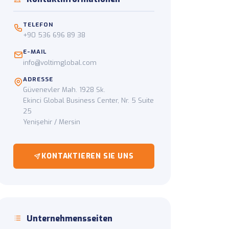
g
TELEFON
om Abholpunkt zur
+90 536 696 89 38
E-MAIL
info@voltimglobal.com
ADRESSE
Güvenevler Mah. 1928 Sk.
Ekinci Global Business Center, Nr. 5 Suite
25
Yenişehir / Mersin
KONTAKTIEREN SIE UNS
Unternehmensseiten