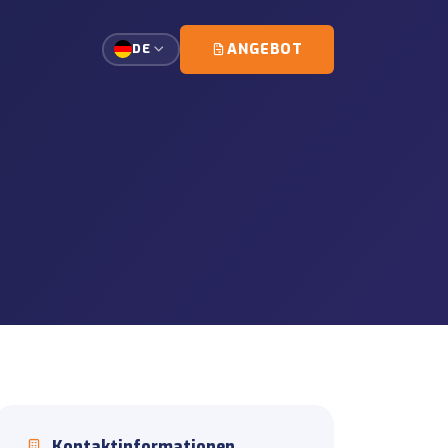
ANGEBOT
DE
rt von Einzelkunden-Ladungen.
rlast
planung und Eskorte-
gsmanagement für
it
eiten und
erationen
dung und Standortoperationen.
Kontaktinformationen