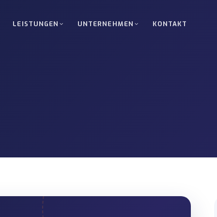
LEISTUNGEN
UNTERNEHMEN
KONTAKT
Straßentransport
Komplettladung (FTL)
lladungen zwischen Türkei, Europa,
Direkter planmäßiger Transpo
Sondertransport & Schwe
elgut-Services für kleine Sendungen.
Sondergenehmigungen, Routen
Koordination.
Nukleartransport
nung für Energie-, Industrie- und
Standortzugang und Lieferun
.
hochsensible Projekte.
ort
Zollabfertigung & Trans
n zwischen Häfen, Lagern und
Unterstützung bei T1, Sicherh
Dokumentenkoordination.
rtzustellung
Kran- & Gabelstapler-Op
n zu Lagern, Werken oder
Geräteunterstützte Be-/Entla