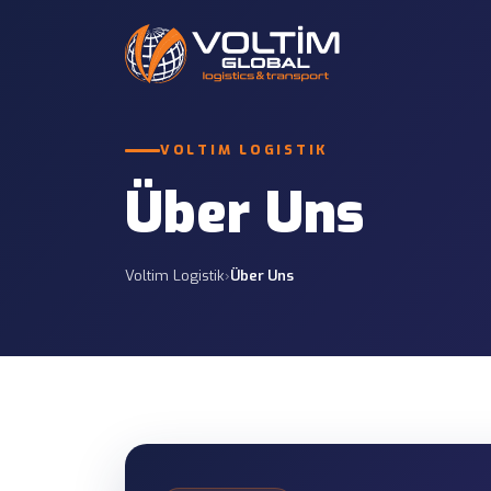
Internationaler 
VOLTIM LOGISTIK
Straßentransport
Komplett- und Samme
12 LEISTUNGEN
Russland und GUS.
Über Uns
Zollabfertigung
Teilladung (LTL)
7 LEISTUNGEN
Wirtschaftliche Samm
Voltim Logistik
›
Über Uns
Versicherungsdienste
Projektlogistik
7 LEISTUNGEN
Maßgeschneiderte Pla
Infrastrukturprojekte
Containertransp
Containeroperatione
Projektstandorten.
Hafen- & Stando
Zustellung von Häfe