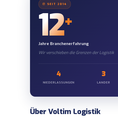
Projektstandorten.
SEIT 2014
12
Tägliche Fahrze
+
Positionsverfolgung
Informationsfluss.
Jahre Branchenerfahrung
Wir verschieben die Grenzen der Logistik
4
3
NIEDERLASSUNGEN
LANDER
Über Voltim Logistik