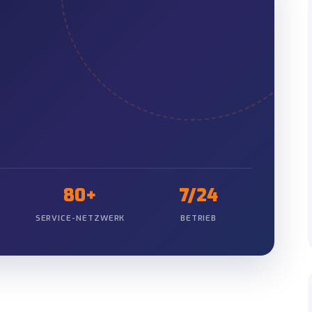
ugverfolgung
Haus-zu-Haus Zustellun
 und regelmäßiger Kunden-
Durchgängiges Management v
Lieferadresse.
80+
7/24
SERVICE-NETZWERK
BETRIEB