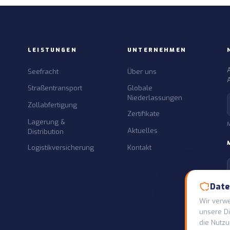
LEISTUNGEN
UNTERNEHMEN
Seefracht
Über uns
Straßentransport
Globale
Niederlassungen
Zollabfertigung
Zertifikate
Lagerung &
M
n
Aktuelles
Distribution
Logistikversicherung
Kontakt
Date
Wir verw
unsere Di
die Nutzu