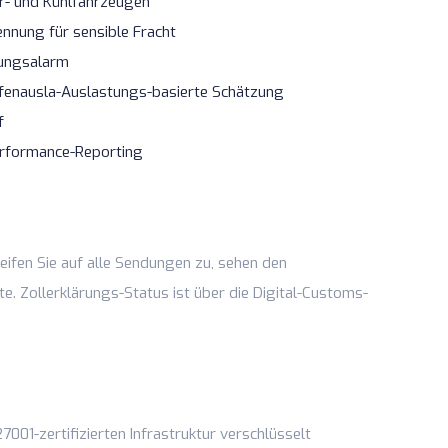
r- und Kühlfahrzeugen
nnung für sensible Fracht
nungsalarm
afenausla-Auslastungs-basierte Schätzung
f
rformance-Reporting
ifen Sie auf alle Sendungen zu, sehen den
te. Zollerklärungs-Status ist über die
Digital-Customs
-
001-zertifizierten Infrastruktur verschlüsselt