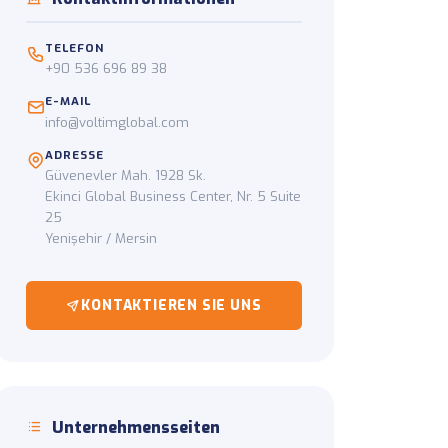
g
TELEFON
om Abholpunkt zur
+90 536 696 89 38
E-MAIL
info@voltimglobal.com
ADRESSE
Güvenevler Mah. 1928 Sk.
Ekinci Global Business Center, Nr. 5 Suite
25
Yenişehir / Mersin
KONTAKTIEREN SIE UNS
Unternehmensseiten