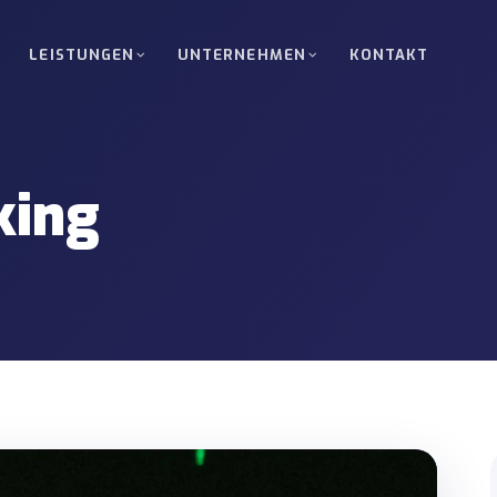
LEISTUNGEN
UNTERNEHMEN
KONTAKT
Straßentransport
Komplettladung (FTL)
lladungen zwischen Türkei, Europa,
Direkter planmäßiger Transpo
king
Sondertransport & Schwe
elgut-Services für kleine Sendungen.
Sondergenehmigungen, Routen
Koordination.
Nukleartransport
nung für Energie-, Industrie- und
Standortzugang und Lieferun
.
hochsensible Projekte.
ort
Zollabfertigung & Trans
n zwischen Häfen, Lagern und
Unterstützung bei T1, Sicherh
Dokumentenkoordination.
rtzustellung
Kran- & Gabelstapler-Op
n zu Lagern, Werken oder
Geräteunterstützte Be-/Entla