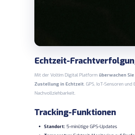
Echtzeit-Frachtverfolgu
Mit der Voltim Digital Platform
überwachen Sie 
Zustellung in Echtzeit
. GPS, IoT-Sensoren und
Nachvollziehbarkeit.
Tracking-Funktionen
Standort:
5-minütige GPS-Updates