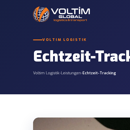
Internationaler 
VOLTIM LOGISTIK
Straßentransport
Komplett- und Samme
12 LEISTUNGEN
Russland und GUS.
Echtzeit-Trac
Zollabfertigung
Teilladung (LTL)
7 LEISTUNGEN
Wirtschaftliche Samm
Voltim Logistik
›
Leistungen
›
Echtzeit-Tracking
Versicherungsdienste
Projektlogistik
7 LEISTUNGEN
Maßgeschneiderte Pla
Infrastrukturprojekte
Containertransp
Containeroperatione
Projektstandorten.
Hafen- & Stando
Zustellung von Häfe