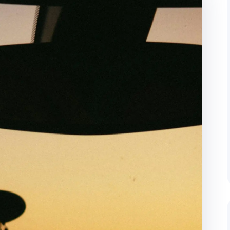
ugverfolgung
Haus-zu-Haus Zustellun
 und regelmäßiger Kunden-
Durchgängiges Management v
Lieferadresse.