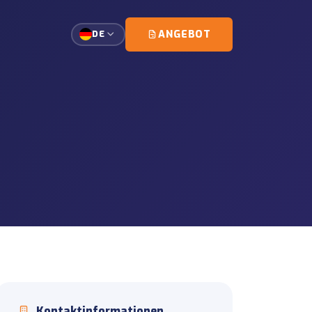
ANGEBOT
DE
rt von Einzelkunden-Ladungen.
rlast
planung und Eskorte-
gsmanagement für
it
eiten und
erationen
dung und Standortoperationen.
Kontaktinformationen