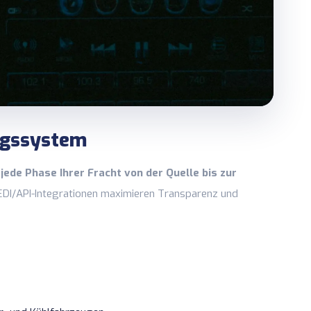
ngssystem
jede Phase Ihrer Fracht von der Quelle bis zur
 EDI/API-Integrationen maximieren Transparenz und