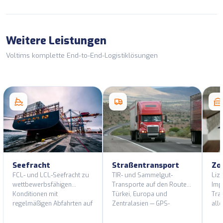
Weitere Leistungen
Voltims komplette End-to-End-Logistiklösungen
Seefracht
Straßentransport
Zo
FCL- und LCL-Seefracht zu
TIR- und Sammelgut-
Lize
wettbewerbsfähigen
Transporte auf den Routen
Impo
Konditionen mit
Türkei, Europa und
Tra
regelmäßigen Abfahrten auf
Zentralasien — GPS-
alle
allen wichtigen
überwachte Flotte und
Zol
Hafenrouten.
ADR-zertifizierte