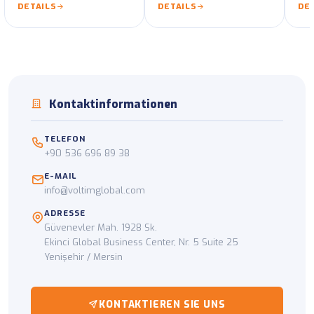
DETAILS
DETAILS
DE
Fahrzeuge.
Kontaktinformationen
TELEFON
+90 536 696 89 38
E-MAIL
info@voltimglobal.com
ADRESSE
Güvenevler Mah. 1928 Sk.
Ekinci Global Business Center, Nr. 5 Suite 25
Yenişehir / Mersin
KONTAKTIEREN SIE UNS