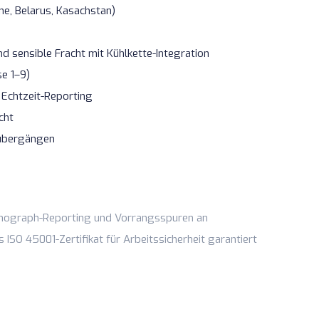
ne, Belarus, Kasachstan)
nd sensible Fracht mit
Kühlkette
-Integration
e 1–9)
d
Echtzeit-Reporting
cht
übergängen
achograph-Reporting und Vorrangsspuren an
ISO 45001-Zertifikat für Arbeitssicherheit garantiert