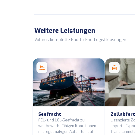
Weitere Leistungen
Voltims komplette End-to-End-Logistiklösungen
Seefracht
Zollabfer
FCL- und LCL-Seefracht zu
Lizenzierte Z
wettbewerbsfähigen Konditionen
Import-, Expo
mit regelmäßigen Abfahrten auf
Transitanmeld