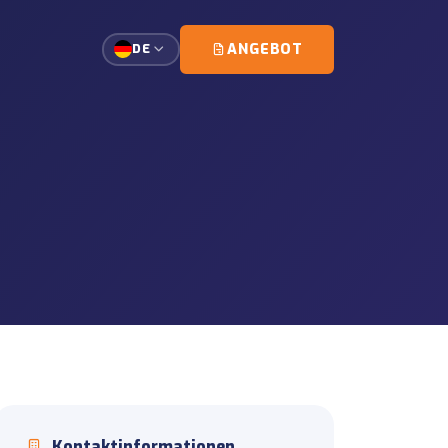
ANGEBOT
DE
rt von Einzelkunden-Ladungen.
rlast
planung und Eskorte-
gsmanagement für
it
eiten und
erationen
dung und Standortoperationen.
Kontaktinformationen