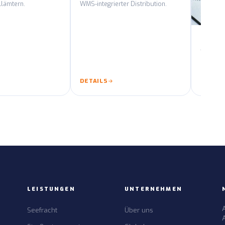
llämtern.
WMS-integrierter Distribution.
Logist
All-Risk
Projektf
Wertgut
internat
DETAILS
DETAIL
Stufe.
LEISTUNGEN
UNTERNEHMEN
Seefracht
Über uns