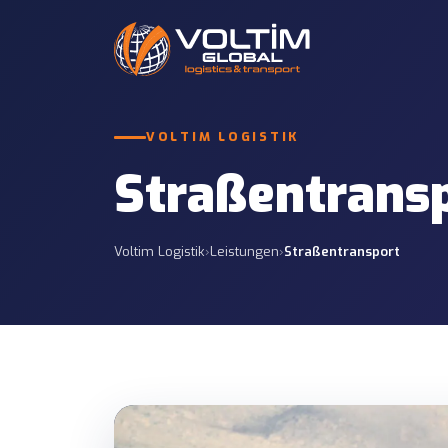
Internationaler 
VOLTIM LOGISTIK
Straßentransport
Komplett- und Samme
12 LEISTUNGEN
Russland und GUS.
Straßentrans
Zollabfertigung
Teilladung (LTL)
7 LEISTUNGEN
Wirtschaftliche Samm
Voltim Logistik
›
Leistungen
›
Straßentransport
Versicherungsdienste
Projektlogistik
7 LEISTUNGEN
Maßgeschneiderte Pla
Infrastrukturprojekte
Containertransp
Containeroperatione
Projektstandorten.
Hafen- & Stando
Zustellung von Häfe