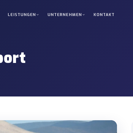
LEISTUNGEN
UNTERNEHMEN
KONTAKT
Straßentransport
Komplettladung (FTL)
lladungen zwischen Türkei, Europa,
Direkter planmäßiger Transpo
port
Sondertransport & Schwe
elgut-Services für kleine Sendungen.
Sondergenehmigungen, Routen
Koordination.
Nukleartransport
nung für Energie-, Industrie- und
Standortzugang und Lieferun
.
hochsensible Projekte.
ort
Zollabfertigung & Trans
n zwischen Häfen, Lagern und
Unterstützung bei T1, Sicherh
Dokumentenkoordination.
rtzustellung
Kran- & Gabelstapler-Op
n zu Lagern, Werken oder
Geräteunterstützte Be-/Entla