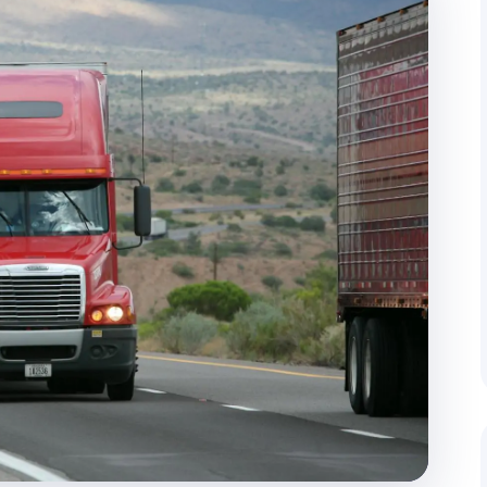
ugverfolgung
Haus-zu-Haus Zustellun
 und regelmäßiger Kunden-
Durchgängiges Management v
Lieferadresse.