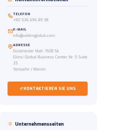
g
TELEFON
om Abholpunkt zur
+90 536 696 89 38
E-MAIL
info@voltimglobal.com
ADRESSE
Güvenevler Mah. 1928 Sk.
Ekinci Global Business Center, Nr. 5 Suite
25
Yenişehir / Mersin
KONTAKTIEREN SIE UNS
Unternehmensseiten