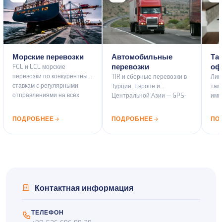
Морские перевозки
Автомобильные
Та
перевозки
оф
FCL и LCL морские
перевозки по конкурентным
TIR и сборные перевозки в
Лиц
ставкам с регулярными
Турции, Европе и
там
отправлениями на всех
Центральной Азии — GPS-
имп
основных портовых
флот и ADR-
тра
маршрутах.
сертифицированные
все
ПОДРОБНЕЕ
ПОДРОБНЕЕ
ПО
автомобили.
Тур
Контактная информация
ТЕЛЕФОН