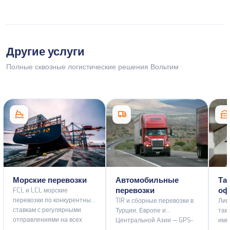
Другие услуги
Полные сквозные логистические решения Вольтим
Морские перевозки
Автомобильные
Та
перевозки
оф
FCL и LCL морские
перевозки по конкурентным
TIR и сборные перевозки в
Лиц
ставкам с регулярными
Турции, Европе и
там
отправлениями на всех
Центральной Азии — GPS-
имп
основных портовых
флот и ADR-
тра