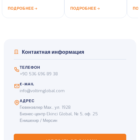
маршрутах.
сертифицированные
все
ПОДРОБНЕЕ
ПОДРОБНЕЕ
ПО
автомобили.
Тур
Контактная информация
ТЕЛЕФОН
+90 536 696 89 38
E-MAIL
info@voltimglobal.com
АДРЕС
Гювенэвлер Мах., ул. 1928
Бизнес-центр Ekinci Global, № 5, оф. 25
Енишехир / Мерсин