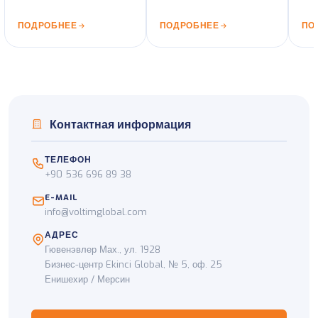
основных портовых
флот и ADR-
тра
маршрутах.
сертифицированные
все
ПОДРОБНЕЕ
ПОДРОБНЕЕ
ПО
автомобили.
Тур
Контактная информация
ТЕЛЕФОН
+90 536 696 89 38
E-MAIL
info@voltimglobal.com
АДРЕС
Гювенэвлер Мах., ул. 1928
Бизнес-центр Ekinci Global, № 5, оф. 25
Енишехир / Мерсин