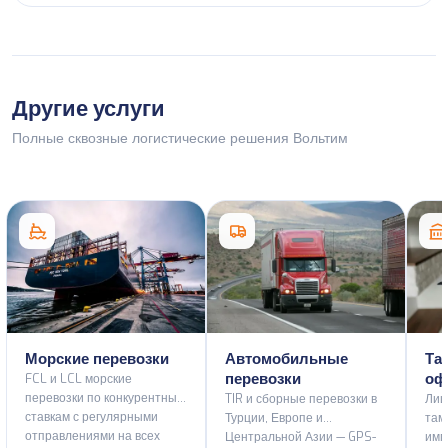
Другие услуги
Полные сквозные логистические решения Вольтим
Морские перевозки
Автомобильные
Та
перевозки
оф
FCL и LCL морские
перевозки по конкурентным
TIR и сборные перевозки в
Лиц
ставкам с регулярными
Турции, Европе и
там
отправлениями на всех
Центральной Азии — GPS-
имп