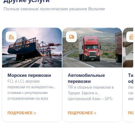
Полные сквозные логистические решения Вольтим
Морские перевозки
Автомобильные
Та
перевозки
оф
FCL и LCL морские
перевозки по конкурентным
TIR и сборные перевозки в
Лиц
ставкам с регулярными
Турции, Европе и
там
отправлениями на всех
Центральной Азии — GPS-
имп
основных портовых
флот и ADR-
тра
маршрутах.
сертифицированные
все
ПОДРОБНЕЕ
ПОДРОБНЕЕ
ПО
автомобили.
Тур