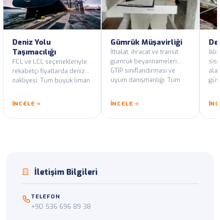
Deniz Yolu
Gümrük Müşavirliği
De
Taşımacılığı
İthalat, ihracat ve transit
İkli
gümrük beyannameleri,
sis
FCL ve LCL seçenekleriyle
GTİP sınıflandırması ve
alan
rekabetçi fiyatlarda deniz
uyum danışmanlığı. Tüm
güv
nakliyesi. Tüm büyük liman
Türk gümrük kapılarında
doc
hatlarında düzenli
yetkili temsilcilik.
hizm
servisler.
İNCELE
İNCELE
İN
İletişim Bilgileri
TELEFON
+90 536 696 89 38