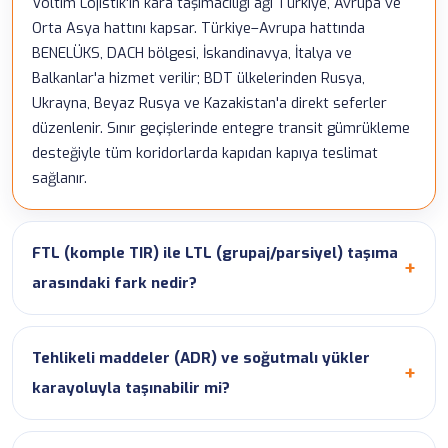
Voltim Lojistik'in kara taşımacılığı ağı Türkiye, Avrupa ve
Orta Asya hattını kapsar. Türkiye–Avrupa hattında
BENELÜKS, DACH bölgesi, İskandinavya, İtalya ve
Balkanlar'a hizmet verilir; BDT ülkelerinden Rusya,
Ukrayna, Beyaz Rusya ve Kazakistan'a direkt seferler
düzenlenir. Sınır geçişlerinde entegre transit gümrükleme
desteğiyle tüm koridorlarda kapıdan kapıya teslimat
sağlanır.
FTL (komple TIR) ile LTL (grupaj/parsiyel) taşıma
arasındaki fark nedir?
Tehlikeli maddeler (ADR) ve soğutmalı yükler
karayoluyla taşınabilir mi?