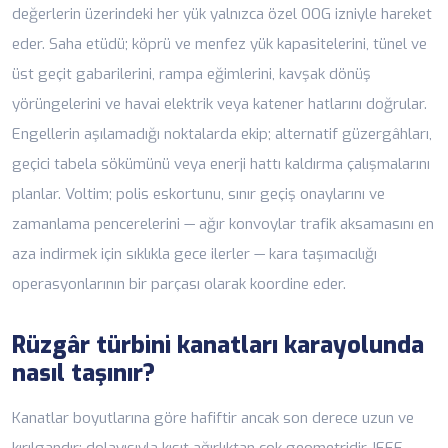
değerlerin üzerindeki her yük yalnızca özel OOG izniyle hareket
eder. Saha etüdü; köprü ve menfez yük kapasitelerini, tünel ve
üst geçit gabarilerini, rampa eğimlerini, kavşak dönüş
yörüngelerini ve havai elektrik veya katener hatlarını doğrular.
Engellerin aşılamadığı noktalarda ekip; alternatif güzergâhları,
geçici tabela sökümünü veya enerji hattı kaldırma çalışmalarını
planlar. Voltim; polis eskortunu, sınır geçiş onaylarını ve
zamanlama pencerelerini — ağır konvoylar trafik aksamasını en
aza indirmek için sıklıkla gece ilerler —
kara taşımacılığı
operasyonlarının bir parçası olarak koordine eder.
Rüzgâr türbini kanatları karayolunda
nasıl taşınır?
Kanatlar boyutlarına göre hafiftir ancak son derece uzun ve
kırılgandır; dolayısıyla kısıt ağırlıktan çok geometridir. IEEE