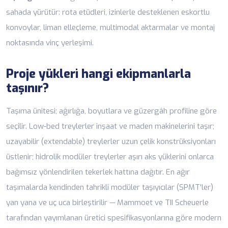
sahada yürütür: rota etüdleri, izinlerle desteklenen eskortlu
konvoylar, liman elleçleme, multimodal aktarmalar ve montaj
noktasında vinç yerleşimi.
Proje yükleri hangi ekipmanlarla
taşınır?
Taşıma ünitesi; ağırlığa, boyutlara ve güzergâh profiline göre
seçilir. Low-bed treylerler inşaat ve maden makinelerini taşır;
uzayabilir (extendable) treylerler uzun çelik konstrüksiyonları
üstlenir; hidrolik modüler treylerler aşırı aks yüklerini onlarca
bağımsız yönlendirilen tekerlek hattına dağıtır. En ağır
taşımalarda kendinden tahrikli modüler taşıyıcılar (SPMT'ler)
yan yana ve uç uca birleştirilir — Mammoet ve TII Scheuerle
tarafından yayımlanan üretici spesifikasyonlarına göre modern