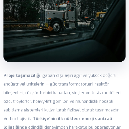
Proje taşımacılığı
, gabari dışı, aşırı ağır ve yüksek değerli
endüstriyel ünitelerin — güç transformatörleri, reaktör
bileşenleri, rüzgâr türbini kanatları, vinçler ve tesis modülleri —
özel treylerler, heavy-lift gemileri ve mühendislik hesaplı
sabitleme sistemleri kullanılarak fiziksel olarak taşınmasıdır.
Voltim Lojistik,
Türkiye'nin ilk nükleer enerji santrali
lojistiğinde
edindiği deneyimden hareketle bu operasyonları