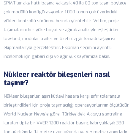
SPMT'ler aks hattı başına yaklaşık 40 ila 60 ton taşır; böylece
çok modüllü konfigürasyonlar 1.000 tonun çok üzerindeki
yükleri kontrollü sürünme hızında yürütebilir. Voltim, proje
taşımalarını her yüke boyut ve ağırlık analiziyle eşleştirilen
low-bed, modular trailer ve özel rüzgâr kanadı taşıyıcısı
ekipmanlarıyla gerçekleştirir. Ekipman seçimini ayrıntılı
incelemek için
gabari dışı ve ağır yük
sayfamıza bakın.
Nükleer reaktör bileşenleri nasıl
taşınır?
Nükleer bileşenler, aşırı kütleyi hasara karşı sıfır toleransla
birleştirdikleri için proje taşımacılığı operasyonlarının ölçütüdür.
World Nuclear News'e göre, Türkiye'deki Akkuyu santraline
kurulan tipte bir VVER-1200 reaktör basınç kabı yaklaşık 330
ton ağırlığında, 12 metre uzunluğunda ve 4,5 metre çapındadır;