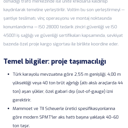
olmadığı trafo merkezinde ise ünite krikolarla kaldırılıp
kaydırılarak temeline yerleştirilir. Voltim bu son yerleştirmeyi —
şantiye teslimatı, vinç operasyonu ve montaj noktasında
konumlandırma — ISO 28000 tedarik zinciri güvenliği ve ISO
45001 iş sağlığı ve güvenliği
sertifikaları
kapsamında, sevkiyat
bazında özel
proje kargo sigortası
ile birlikte koordine eder.
Temel bilgiler: proje taşımacılığı
Türk karayolu mevzuatına göre 2,55 m genişliği, 4,00 m
yüksekliği veya 40 ton brüt ağırlığı (altı akslı araçlarda 44
ton) aşan yükler, özel gabari dışı (out-of-gauge) izni
gerektirir.
Mammoet ve TII Scheuerle üretici spesifikasyonlarına
göre modern SPMT'ler aks hattı başına yaklaşık 40–60
ton taşır.