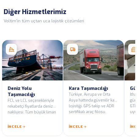
Diğer Hizmetlerimiz
Voltim'in tüm uçtan uca lojistik çözümleri
Deniz Yolu
Kara Taşımacılığı
Gü
Taşımacılığı
Türkiye, Avrupa ve Orta
İtha
Asya hattında güvenilir kara
güm
FCL ve LCL seçenekleriyle
lojistiği. GPS takip ve ADR
GTİP
rekabetçi fiyatlarda deniz
sertifikalı araç filosu.
uyu
nakliyesi. Tüm büyük liman
Tür
hatlarında düzenli
yetk
servisler.
İNCELE
İNCELE
İN