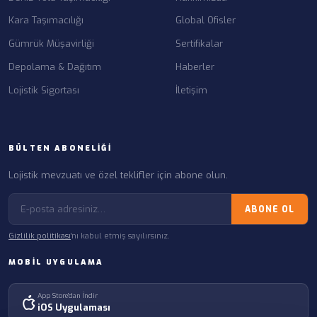
Kara Taşımacılığı
Global Ofisler
Gümrük Müşavirliği
Sertifikalar
Depolama & Dağıtım
Haberler
Lojistik Sigortası
İletişim
BÜLTEN ABONELIĞI
Lojistik mevzuatı ve özel teklifler için abone olun.
ABONE OL
Gizlilik politikası
'nı kabul etmiş sayılırsınız.
MOBIL UYGULAMA
App Store'dan İndir
iOS Uygulaması