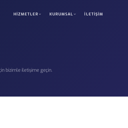
HIZMETLER
KURUMSAL
İLETIŞIM
arayolu Taşımacılığı
Komple Araç (FTL)
Rusya ve BDT ülkeleri arasında komple ve
Tek müşteriye ait yüklerin 
teslimatı.
TL)
Gabari Dışı ve Ağır Yük
ler için ekonomik düzenli sefer çözümleri.
Özel izin, rota planlama ve
 için bizimle iletişime geçin.
Nükleer Proje Taşımacı
aat ve altyapı projeleri için planlama.
Yüksek hassasiyet projelerin
yönetimi.
macılığı
Gümrüklü ve Transit T
 proje sahaları arasında konteyner
T1 organizasyonu, teminat 
Teslimatı
Vinç ve Forklift Opera
fabrika veya proje sahalarına teslimat.
Yükleme, boşaltma ve saha
desteği.