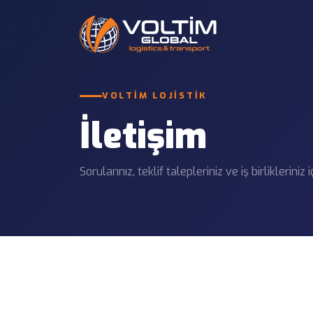
Uluslararası K
VOLTIM LOJISTIK
Karayolu Taşımacılığı
Türkiye, Avrupa, 
12 HIZMET
parsiyel taşıma.
İletişim
Gümrükleme Hizmetleri
Parsiyel Yük (L
7 HIZMET
Küçük hacimli yük
Sorularınız, teklif talepleriniz ve iş birlikleriniz
Proje Lojistiği
Sigorta Hizmetleri
Enerji, sanayi, inş
7 HIZMET
Konteyner Taşı
Liman, antrepo ve
operasyonları.
Liman ve Saha 
Limanlardan depo, 