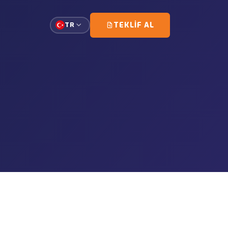
TEKLIF AL
TR
doğrudan ve planlı şekilde
 eskort organizasyonu dahil.
lığı
de saha giriş ve teslimat
aşıma
ve evrak koordinasyonu desteği.
syonları
 içi operasyonlarda ekipman