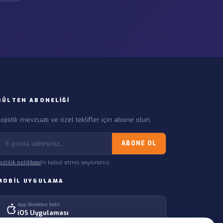
BÜLTEN ABONELIĞI
ojistik mevzuatı ve özel teklifler için abone olun.
ABONE OL
izlilik politikası
'nı kabul etmiş sayılırsınız.
MOBIL UYGULAMA
App Store'dan İndir
iOS Uygulaması