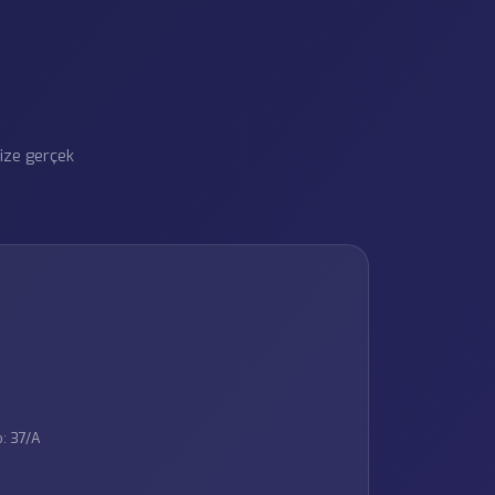
size gerçek
: 37/A