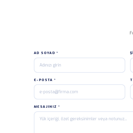
Günlük Araç Ta
Sevkiyat boyunca a
F
AD SOYAD *
Ş
E-POSTA *
T
MESAJINIZ *