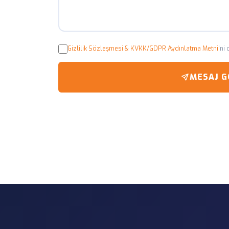
Gizlilik Sözleşmesi & KVKK/GDPR Aydınlatma Metni
'ni
MESAJ 