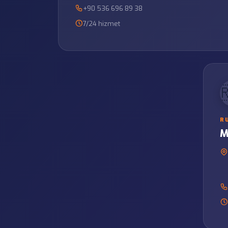
+90 536 696 89 38
7/24 hizmet

R
M