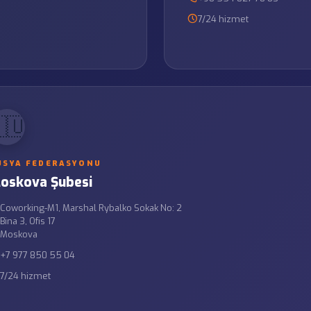
7/24 hizmet
🇺
USYA FEDERASYONU
oskova Şubesi
Coworking-M1, Marshal Rybalko Sokak No: 2
Bina 3, Ofis 17
Moskova
+7 977 850 55 04
7/24 hizmet