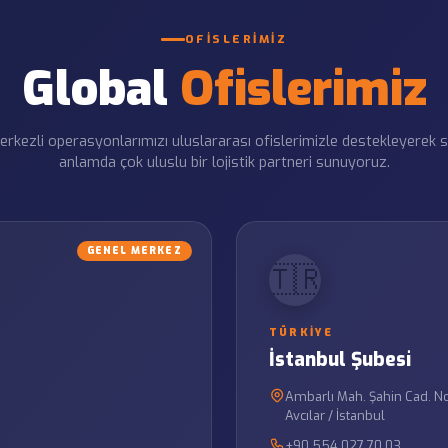
OFISLERIMIZ
Global
Ofislerimiz
rkezli operasyonlarımızı uluslararası ofislerimizle destekleyerek 
anlamda çok uluslu bir lojistik partneri sunuyoruz.
GENEL MERKEZ
🇹🇷
TÜRKIYE
İstanbul Şubesi
Ambarlı Mah. Şahin Cad. No
Avcılar / İstanbul
+90 554 027 70 03