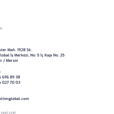
at
 adresine tek elden yönetim.
n.
ler Mah. 1928 Sk.
lobal İş Merkezi, No: 5 İç Kapı No: 25
ir / Mersin
N
6 696 89 38
4 027 70 03
A
oltimglobal.com
 SAATLERI