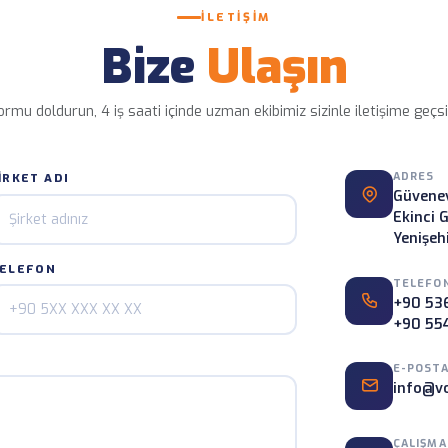
İLETIŞIM
kibi
Kapıdan Kapıya Teslim
Bize
Ulaşın
raç konumu ve düzenli bilgi akışı.
Yükleme noktasından teslim
ormu doldurun, 4 iş saati içinde uzman ekibimiz sizinle iletişime geçsi
ADRES
IRKET ADI
Güvenev
Ekinci G
Yenişeh
ELEFON
TELEFO
+90 53
+90 55
E-POST
info@v
ÇALIŞMA