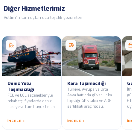
Diğer Hizmetlerimiz
Voltim'in tüm uçtan uca lojistik çözümleri
Deniz Yolu
Kara Taşımacılığı
Gü
Taşımacılığı
Türkiye, Avrupa ve Orta
İtha
Asya hattında güvenilir kara
güm
FCL ve LCL seçenekleriyle
lojistiği. GPS takip ve ADR
GTİP
rekabetçi fiyatlarda deniz
sertifikalı araç filosu.
uyu
nakliyesi. Tüm büyük liman
Tür
hatlarında düzenli
yetk
servisler.
İNCELE
İNCELE
İN