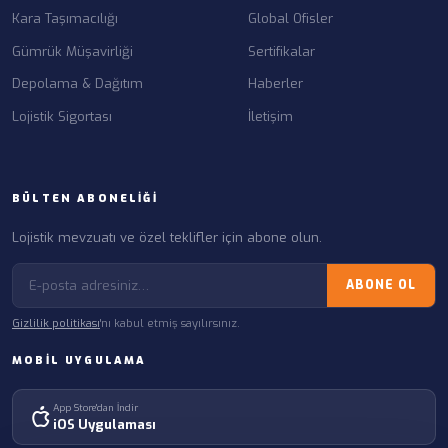
Kara Taşımacılığı
Global Ofisler
Gümrük Müşavirliği
Sertifikalar
Depolama & Dağıtım
Haberler
Lojistik Sigortası
İletişim
BÜLTEN ABONELIĞI
Lojistik mevzuatı ve özel teklifler için abone olun.
ABONE OL
Gizlilik politikası
'nı kabul etmiş sayılırsınız.
MOBIL UYGULAMA
App Store'dan İndir
iOS Uygulaması