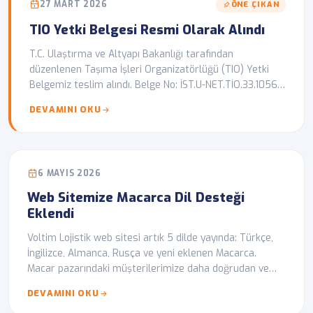
27 MART 2026
ÖNE ÇIKAN
TIO Yetki Belgesi Resmi Olarak Alındı
T.C. Ulaştırma ve Altyapı Bakanlığı tarafından
düzenlenen Taşıma İşleri Organizatörlüğü (TIO) Yetki
Belgemiz teslim alındı. Belge No: İST.U-NET.TİO.33.10568,
geçerlilik 27.03.2031.
DEVAMINI OKU
6 MAYIS 2026
Web Sitemize Macarca Dil Desteği
Eklendi
Voltim Lojistik web sitesi artık 5 dilde yayında: Türkçe,
İngilizce, Almanca, Rusça ve yeni eklenen Macarca.
Macar pazarındaki müşterilerimize daha doğrudan ve
yerel deneyim sunma hedefimizin bir adımı.
DEVAMINI OKU