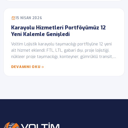
15 NISAN 2026
Karayolu Hizmetleri Portföyümüz 12
Yeni Kalemle Genişledi
Voltim Lojistik karayolu taşımacılığı portföyüne 12 yeni
alt hizmet eklendi: FTL, LTL, gabari dışı, proje lojistiği,
nükleer proje taşımacılığı, konteyner, gümrüklü transit,
liman teslimat, vinç/forklift, GPS takip ve kapıdan kapıya
DEVAMINI OKU
teslimat.