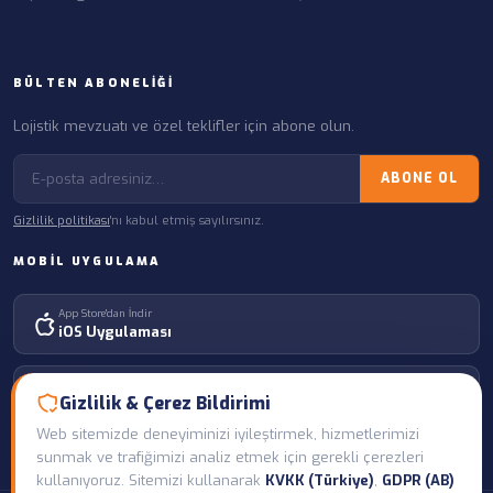
BÜLTEN ABONELIĞI
Lojistik mevzuatı ve özel teklifler için abone olun.
ABONE OL
Gizlilik politikası
'nı kabul etmiş sayılırsınız.
MOBIL UYGULAMA
App Store'dan İndir
iOS Uygulaması
Google Play'den İndir
Gizlilik & Çerez Bildirimi
Android Uygulaması
Web sitemizde deneyiminizi iyileştirmek, hizmetlerimizi
sunmak ve trafiğimizi analiz etmek için gerekli çerezleri
kullanıyoruz. Sitemizi kullanarak
KVKK (Türkiye)
,
GDPR (AB)