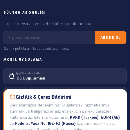
BÜLTEN ABONELIĞI
Lojistik mevzuatı ve özel teklifler için abone olun.
ABONE OL
Gizlilik politikası
'nı kabul etmiş sayılırsınız.
MOBIL UYGULAMA
App Store'dan İndir
iOS Uygulaması
Google Play'den İndir
Gizlilik & Çerez Bildirimi
Android Uygulaması
Web sitemizde deneyiminizi iyileştirmek, hizmetlerimizi
sunmak ve trafiğimizi analiz etmek için gerekli çerezleri
kullanıyoruz. Sitemizi kullanarak
KVKK (Türkiye)
,
GDPR (AB)
ve
Federal Yasa No. 152-FZ (Rusya)
kapsamındaki kişisel
© 2026 Voltim Global Logistics & Transport — Tüm hakları saklıdır. |
veri işleme şartlarını kabul etmiş sayılırsınız.