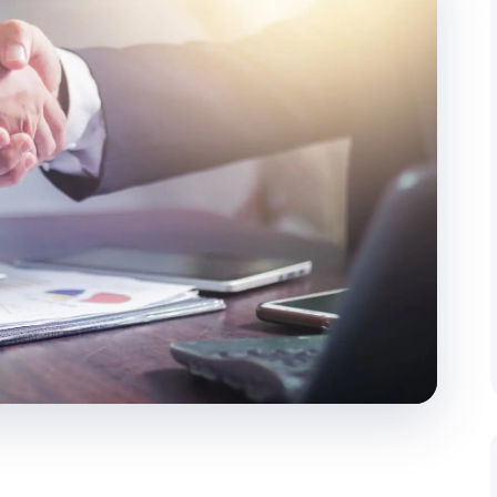
műveletekhez.
Háztól házig kiszállítás
e és rendszeres ügyfélkommunikáció a
Teljes körű ügyintézés a felvevőh