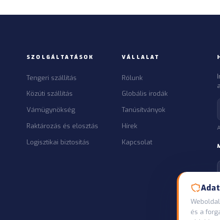
SZOLGÁLTATÁSOK
VÁLLALAT
Tengeri szállítás
Rólunk
a
Közúti szállítás
Globális irodák
Vámügynökség
Tanúsítványok
Raktározás és elosztás
Hírek
A
Logisztikai biztosítás
Kapcsolat
Adat
Weboldalu
és a for