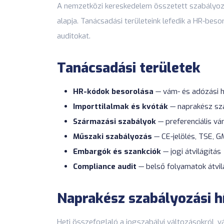
A nemzetközi kereskedelem összetett szabályo
alapja. Tanácsadási területeink lefedik a HR-bes
auditokat.
Tanácsadási területek
HR-kódok besorolása
— vám- és adózási h
Importtilalmak és kvóták
— naprakész sza
Származási szabályok
— preferenciális vá
Műszaki szabályozás
— CE-jelölés, TSE, 
Embargók és szankciók
— jogi átvilágítás
Compliance audit
— belső folyamatok átvil
Naprakész szabályozási h
Heti összefoglaló a jogszabályi változásokról, 