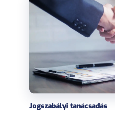
helyszínekre.
Napi járműkövetés
Jármű-pozíció követés
szállítás során.
Jogszabályi tanácsadás