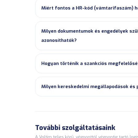
Miért fontos a HR-kód (vámtarifaszám) h
Milyen dokumentumok és engedélyek szük
azonosíthatók?
Hogyan történik a szankciós megfelelősé
Milyen kereskedelmi megállapodások és p
További szolgáltatásaink
A Voltim teljes körű, végponttól végpontig tartó log