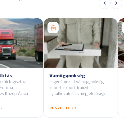
llítás
Vámügynökség
Raktár
zúti logisztika
Engedélyezett vámügynökség —
Klimatiz
 Európa,
import, export, tranzit
ellátott 
és Közép-Ázsia
nyilatkozatok és megfelelőségi
Cross-d
tanácsadás.
RÉSZLETEK
RÉSZL