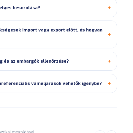
elyes besorolása?
ségesek import vagy export előtt, és hogyan
g és az embargók ellenőrzése?
referenciális vámeljárások vehetők igénybe?
isztikai megoldásai