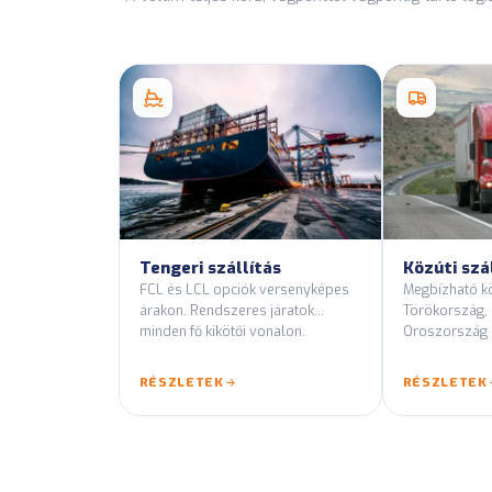
Tengeri szállítás
Közúti szá
FCL és LCL opciók versenyképes
Megbízható kö
árakon. Rendszeres járatok
Törökország,
minden fő kikötői vonalon.
Oroszország 
útvonalain.
RÉSZLETEK
RÉSZLETEK