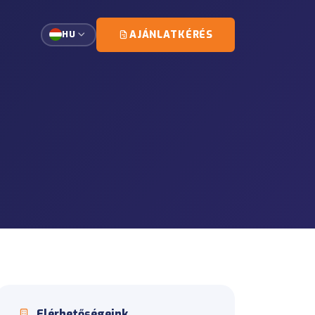
AJÁNLATKÉRÉS
HU
emezett kiszállítása a
omány
kísérőszervezés egy kézből.
s
s és szállításkezelés
s
okmány-koordinációs
ek
z, lerakodáshoz és helyszíni
Elérhetőségeink