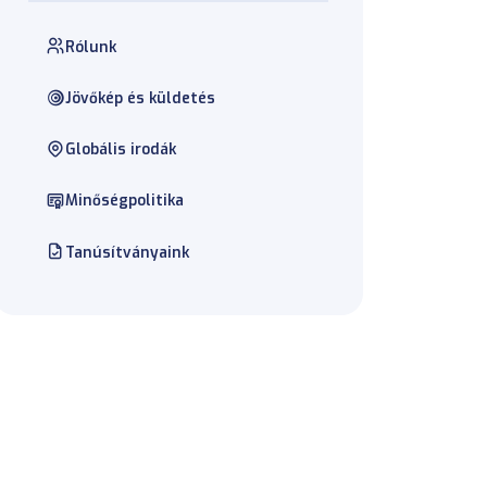
Rólunk
Jövőkép és küldetés
Globális irodák
Minőségpolitika
Tanúsítványaink