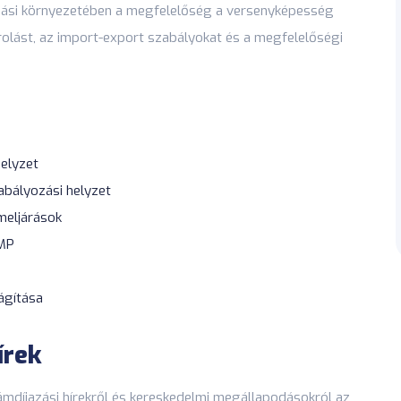
zási környezetében a megfelelőség a versenyképesség
orolást, az import-export szabályokat és a megfelelőségi
elyzet
bályozási helyzet
meljárások
GMP
ágítása
írek
vámdíjazási hírekről és kereskedelmi megállapodásokról az