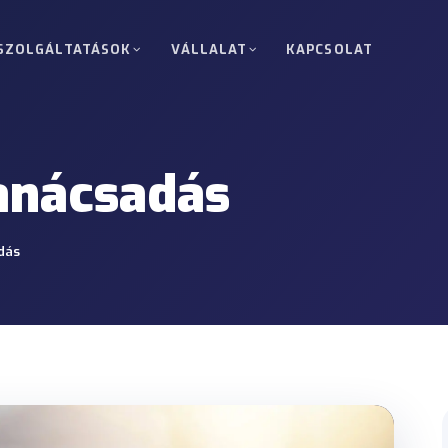
SZOLGÁLTATÁSOK
VÁLLALAT
KAPCSOLAT
 szállítás
Komplett rakomány (FTL)
ányok Törökország, Európa,
Egy ügyfél áruinak közvetlen, üt
zágok között.
célpontra.
anácsadás
L)
Túlméretes és nehéz rak
 gyűjtőszállítás kis küldemények
Engedélyek, útvonaltervezés és 
dás
Nukleáris projekt szállítá
kai, ipari, építőipari és infrastruktúra
Telephely-belépés, jármű-követé
precíziós projekteknél.
Vámáru és tranzit szállítá
ötők, raktárak és projekt-helyszínek
T1 ügyintézés, biztosítékok és 
támogatás.
i kiszállítás
Daru és targonca művelet
aktárakba, gyárakba vagy projekt-
Berendezés-támogatás rakodásho