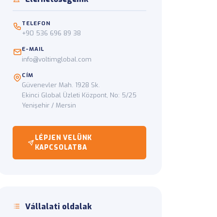
TELEFON
elytől a célcímig.
+90 536 696 89 38
E-MAIL
info@voltimglobal.com
CÍM
Güvenevler Mah. 1928 Sk.
Ekinci Global Üzleti Központ, No: 5/25
Yenişehir / Mersin
LÉPJEN VELÜNK
KAPCSOLATBA
Vállalati oldalak