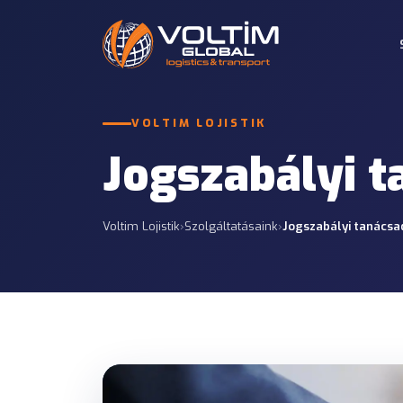
Nemzetközi közúti
VOLTIM LOJISTIK
Közúti szállítás
Komplett és részrakom
12 SZOLGÁLTATÁS
Oroszország és FÁK ors
Jogszabályi t
Vámügyintézés
Részrakomány (LT
7 SZOLGÁLTATÁS
Gazdaságos, rendszeres
számára.
Voltim Lojistik
›
Szolgáltatásaink
›
Jogszabályi tanácsa
Biztosítás
Projektlogisztika
7 SZOLGÁLTATÁS
Egyedi tervezés energeti
projektekhez.
Konténer szállítás
Konténer műveletek kik
között.
Kikötő- és helyszín
Kiszállítás kikötőkből r