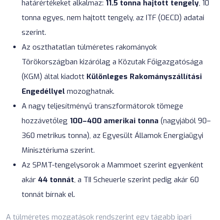
határértékeket alkalmaz:
11.5 tonna hajtott tengely
, 10
tonna egyes, nem hajtott tengely, az ITF (OECD) adatai
szerint.
Az oszthatatlan túlméretes rakományok
Törökországban kizárólag a Közutak Főigazgatósága
(KGM) által kiadott
Különleges Rakományszállítási
Engedéllyel
mozoghatnak.
A nagy teljesítményű transzformátorok tömege
hozzávetőleg
100–400 amerikai tonna
(nagyjából 90–
360 metrikus tonna), az Egyesült Államok Energiaügyi
Minisztériuma szerint.
Az SPMT-tengelysorok a Mammoet szerint egyenként
akár
44 tonnát
, a TII Scheuerle szerint pedig akár 60
tonnát bírnak el.
A túlméretes mozgatások rendszerint egy tágabb ipari