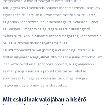
megdőlésre. A közúti mozgatás ezért hidraulikus
felfüggesztésű moduláris pótkocsikra támaszkodik, amelyek
egyenetlen felületeken is vízszintben tartják a rakfelületet,
szigorúan korlátozott konvojsebességekre, valamint — ahol
szükséges — magára az egységre szerelt ütésrögzítő
műszerekre. Ahol a helyszíni szabad magasság korlátozott, a
be- és kirakodás daruk helyett emelő- és
csúsztatórendszerekkel (jacking-and-skidding) történik. A
Voltim ugyanezt a fegyelmet alkalmazza a generátoroknál, az
ipari kazánoknál és a lepárlóoszlopoknál, a legmagasabb
szinten pedig a
nukleáris projektszállításban
, ahol az
alkatrészek tömege és a dokumentáció meghaladja a
hagyományos erőművi berendezésekét.
Mit csinálnak valójában a kísérő