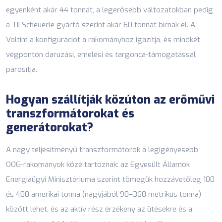
egyenként akár 44 tonnát, a legerősebb változatokban pedig
a TII Scheuerle gyártó szerint akár 60 tonnát bírnak el. A
Voltim a konfigurációt a rakományhoz igazítja, és mindkét
végponton daruzási, emelési és
targonca-támogatással
párosítja.
Hogyan szállítják közúton az erőművi
transzformátorokat és
generátorokat?
A nagy teljesítményű transzformátorok a legigényesebb
OOG-rakományok közé tartoznak: az Egyesült Államok
Energiaügyi Minisztériuma szerint tömegük hozzávetőleg 100
és 400 amerikai tonna (nagyjából 90–360 metrikus tonna)
között lehet, és az aktív rész érzékeny az ütésekre és a