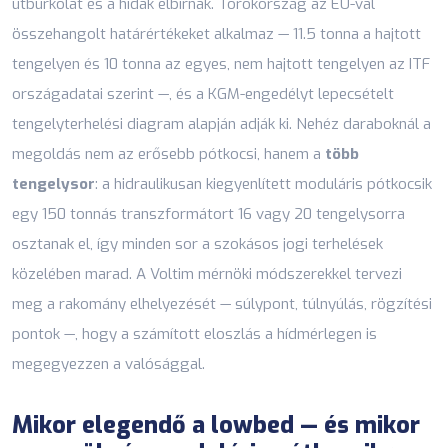
útburkolat és a hidak elbírnak. Törökország az EU-val
összehangolt határértékeket alkalmaz — 11.5 tonna a hajtott
tengelyen és 10 tonna az egyes, nem hajtott tengelyen az ITF
országadatai szerint —, és a KGM-engedélyt lepecsételt
tengelyterhelési diagram alapján adják ki. Nehéz daraboknál a
megoldás nem az erősebb pótkocsi, hanem a
több
tengelysor
: a hidraulikusan kiegyenlített moduláris pótkocsik
egy 150 tonnás transzformátort 16 vagy 20 tengelysorra
osztanak el, így minden sor a szokásos jogi terhelések
közelében marad. A Voltim mérnöki módszerekkel tervezi
meg a rakomány elhelyezését — súlypont, túlnyúlás, rögzítési
pontok —, hogy a számított eloszlás a hídmérlegen is
megegyezzen a valósággal.
Mikor elegendő a lowbed — és mikor