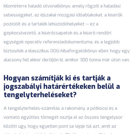
kilométerre haladó útvonalkönyv, amely rögzíti a haladási
sebességeket, az éjszakai mozgási időablakokat, a kísérők
pozícióit és a tartalék lehúzódóhelyeket — ez a
gépkocsivezető, a kísérőcsapatok és a kísérő rendőri
egységek operatív referenciadokumentuma, és a legjobb
biztosíték a klasszikus OOG-hibaforgatókönyv ellen: hogy egy
alacsony híd akkor derüljön ki, amikor 300 tonna már úton van.
Hogyan számítják ki és tartják a
jogszabályi határértékeken belül a
tengelyterheléseket?
A tengelyterhelés-számítás a rakomány, a pótkocsi és a
vontató együttes tömegét osztja el az összes tengelysor
között úgy, hogy egyetlen pont se lépje túl azt, amit az