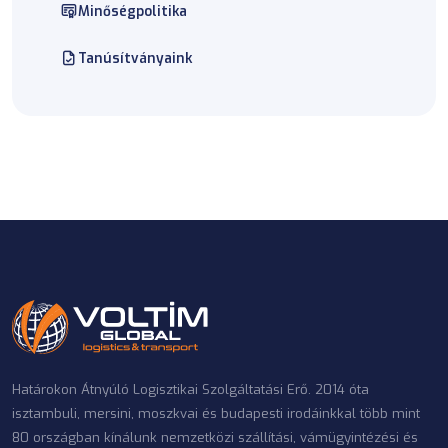
Minőségpolitika
Tanúsítványaink
Határokon Átnyúló Logisztikai Szolgáltatási Erő. 2014 óta
isztambuli, mersini, moszkvai és budapesti irodáinkkal több mint
80 országban kínálunk nemzetközi szállítási, vámügyintézési és