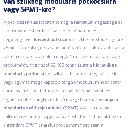
van szükség moduláris pótkocsikra
vagy SPMT-kre?
A pótkocsi kiválasztását a tömeg, a rakfelület magassága és
a manőverezési tér határozza meg. A három- és
négytengelyes
lowbed pótkocsik
kezelik az építőipari gépek
zömét — kotrókat, dózereket, autódarukat —, ahol az alacsony
rakfelület-magasság oldja meg a 4 m-es szabad magasság
problémáját. Nagyjából 60–100 tonna felett a
hidraulikus
moduláris pótkocsik
veszik át a feladatot: egymás mellé
vagy egymás mögé kapcsolt tengelymodulok, minden soron
kormányzással és felfüggesztéssel. A legnehezebb és
legnehezebben megközelíthető mozgatásokhoz az
önjáró
moduláris szállítójárművek (SPMT)
saját hajtást és
milliméteres pontosságú manőverezhetőséget adnak hozzá;
a standard SPMT-tengelysorok a Mammoet szerint