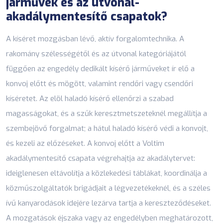
járművek és az útvonal-
akadálymentesítő csapatok?
A kíséret mozgásban lévő, aktív forgalomtechnika. A
rakomány szélességétől és az útvonal kategóriájától
függően az engedély dedikált kísérő járműveket ír elő a
konvoj előtt és mögött, valamint rendőri vagy csendőri
kíséretet. Az elöl haladó kísérő ellenőrzi a szabad
magasságokat, és a szűk keresztmetszeteknél megállítja a
szembejövő forgalmat; a hátul haladó kísérő védi a konvojt,
és kezeli az előzéseket. A konvoj előtt a Voltim
akadálymentesítő csapata végrehajtja az akadálytervet:
ideiglenesen eltávolítja a közlekedési táblákat, koordinálja a
közműszolgáltatók brigádjait a légvezetékeknél, és a széles
ívű kanyarodások idejére lezárva tartja a kereszteződéseket.
A mozgatások éjszaka vagy az engedélyben meghatározott,