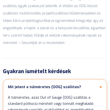
szállítás egyik szakaszát jelentik. A Voltim az OOG közúti
szállítást multimodális
projektszállítási
küldeményekkel és
teljes körű
projektlogisztikai
programokkal integrálja, így az
engedélyek, a hajók, a daruk és a helyszíni kiszállítás egyetlen
terv szerint halad. Küldje el nekünk rakományának rajzait és
méreteit —
beszéljük át a részleteket
.
Gyakran ismételt kérdések
Mit jelent a túlméretes (OOG) szállítás?
A túlméretes, azaz Out of Gauge (OOG) szállítás a
standard pótkocsi méreteit vagy tonnáit meghaladó
rakományok speciális eszközökkel és engedélyekkel