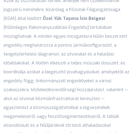
Azok az oszthatatlan terhek, amelyek nem csökkenthetők
jogszerű méretekre, kizárólag a Közutak Főigazgatósága
(KGM) által kiadott
Özel Yük Taşıma İzin Belgesi
(Különleges Rakományszállítási Engedély) birtokában
mozoghatnak. A minden egyes mozgatásra külön beszerzett
engedély meghatározza a pontos járműkonfigurációt, a
tengelyterhelési diagramot, az útvonalat és a haladási
időablakokat. A Voltim elkészíti a teljes műszaki dossziét, és
koordinálja azokat a kiegészítő jóváhagyásokat, amelyektől az
engedély függ: önkormányzati engedélyeket a városi
szakaszokra, közlekedésrendőrségi hozzájárulást, valamint —
ahol az útvonal közműinfrastruktúrát keresztez —
egyeztetést a közműszolgáltatókkal a légvezetékek
megemeléséről vagy feszültségmentesítéséről. A táblák
eltávolítását és a felüljáróknál történő áthaladásokat