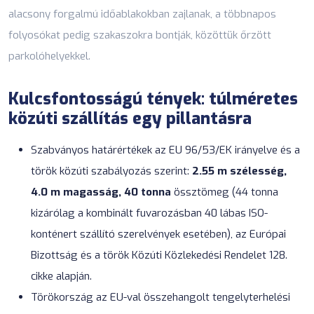
alacsony forgalmú időablakokban zajlanak, a többnapos
folyosókat pedig szakaszokra bontják, közöttük őrzött
parkolóhelyekkel.
Kulcsfontosságú tények: túlméretes
közúti szállítás egy pillantásra
Szabványos határértékek az EU 96/53/EK irányelve és a
török közúti szabályozás szerint:
2.55 m szélesség,
4.0 m magasság, 40 tonna
össztömeg (44 tonna
kizárólag a kombinált fuvarozásban 40 lábas ISO-
konténert szállító szerelvények esetében), az Európai
Bizottság és a török Közúti Közlekedési Rendelet 128.
cikke alapján.
Törökország az EU-val összehangolt tengelyterhelési