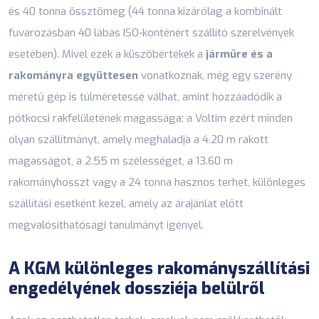
és 40 tonna össztömeg (44 tonna kizárólag a kombinált
fuvarozásban 40 lábas ISO-konténert szállító szerelvények
esetében). Mivel ezek a küszöbértékek a
járműre és a
rakományra együttesen
vonatkoznak, még egy szerény
méretű gép is túlméretessé válhat, amint hozzáadódik a
pótkocsi rakfelületének magassága; a Voltim ezért minden
olyan szállítmányt, amely meghaladja a 4.20 m rakott
magasságot, a 2.55 m szélességet, a 13.60 m
rakományhosszt vagy a 24 tonna hasznos terhet, különleges
szállítási esetként kezel, amely az árajánlat előtt
megvalósíthatósági tanulmányt igényel.
A KGM különleges rakományszállítási
engedélyének dossziéja belülről