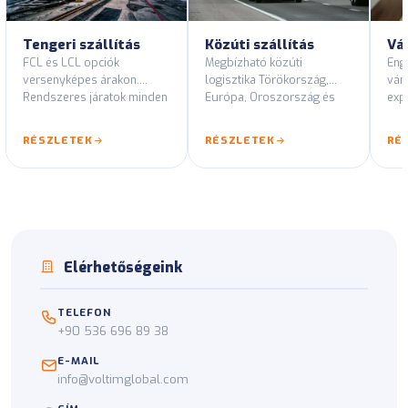
Tengeri szállítás
Közúti szállítás
Vá
FCL és LCL opciók
Megbízható közúti
Eng
versenyképes árakon.
logisztika Törökország,
vám
Rendszeres járatok minden
Európa, Oroszország és
expo
fő kikötői vonalon.
Közép-Ázsia útvonalain.
és 
tan
RÉSZLETEK
RÉSZLETEK
RÉ
Elérhetőségeink
TELEFON
+90 536 696 89 38
E-MAIL
info@voltimglobal.com