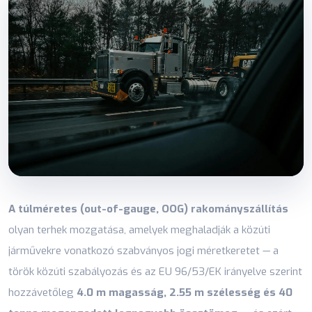
A túlméretes (out-of-gauge, OOG) rakományszállítás
olyan terhek mozgatása, amelyek meghaladják a közúti
járművekre vonatkozó szabványos jogi méretkeretet — a
török közúti szabályozás és az EU 96/53/EK irányelve szerint
hozzávetőleg
4.0 m magasság, 2.55 m szélesség és 40