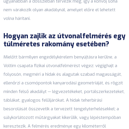
ugyanabban a dossziéban tervezik meg, így a konvoj soha
nem várakozik olyan akadálynál, amelyet előre el lehetett
volna hárítani.
Hogyan zajlik az útvonalfelmérés egy
túlméretes rakomány esetében?
Mielőtt bármilyen engedélykérelem benyújtásra kerülne, a
Voltim csapata fizikai útvonalfelmérést végez: végighajt a
folyosón, megméri a hidak és alagutak szabad magasságát,
ellenőrzi a csomópontok kanyarodási geometriáját, és rögzít
minden felső akadályt — légvezetékeket, portálszerkezeteket,
táblákat, gyalogos felüljárókat. A hidak teherbírási
besorolását összevetik a tervezett tengelyterhelésekkel; a
súlykorlátozott műtárgyakat kikerülik, vagy lépéstempóban
keresztezik. A felmérés eredménye egy kilométerről