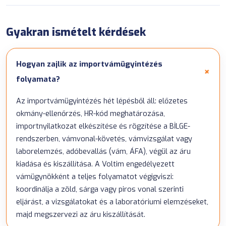
Gyakran ismételt kérdések
Hogyan zajlik az importvámügyintézés
folyamata?
Az importvámügyintézés hét lépésből áll: előzetes
okmány-ellenőrzés, HR-kód meghatározása,
importnyilatkozat elkészítése és rögzítése a BİLGE-
rendszerben, vámvonal-követés, vámvizsgálat vagy
laborelemzés, adóbevallás (vám, ÁFA), végül az áru
kiadása és kiszállítása. A Voltim engedélyezett
vámügynökként a teljes folyamatot végigviszi:
koordinálja a zöld, sárga vagy piros vonal szerinti
eljárást, a vizsgálatokat és a laboratóriumi elemzéseket,
majd megszervezi az áru kiszállítását.