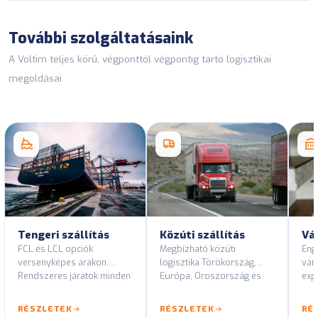
További szolgáltatásaink
A Voltim teljes körű, végponttól végpontig tartó logisztikai
megoldásai
Tengeri szállítás
Közúti szállítás
Vá
FCL és LCL opciók
Megbízható közúti
Eng
versenyképes árakon.
logisztika Törökország,
vám
Rendszeres járatok minden
Európa, Oroszország és
expo
fő kikötői vonalon.
Közép-Ázsia útvonalain.
és 
tan
RÉSZLETEK
RÉSZLETEK
RÉ