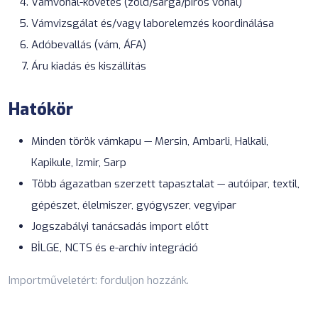
Vámvonal-követés (zöld/sárga/piros vonal)
Vámvizsgálat és/vagy laborelemzés koordinálása
Adóbevallás (vám, ÁFA)
Áru kiadás és kiszállítás
Hatókör
Minden török vámkapu — Mersin, Ambarli, Halkali,
Kapikule, Izmir, Sarp
Több ágazatban szerzett tapasztalat — autóipar, textil,
gépészet, élelmiszer, gyógyszer, vegyipar
Jogszabályi tanácsadás
import előtt
BİLGE, NCTS és
e-archív integráció
Importműveletért:
forduljon hozzánk
.