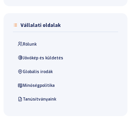
Vállalati oldalak
Rólunk
Jövőkép és küldetés
Globális irodák
Minőségpolitika
Tanúsítványaink