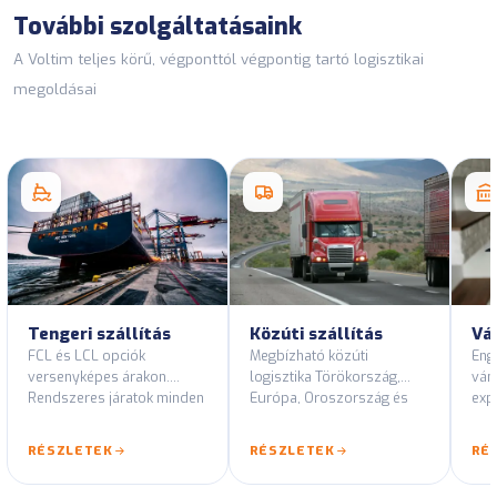
További szolgáltatásaink
A Voltim teljes körű, végponttól végpontig tartó logisztikai
megoldásai
Tengeri szállítás
Közúti szállítás
Vá
FCL és LCL opciók
Megbízható közúti
Eng
versenyképes árakon.
logisztika Törökország,
vám
Rendszeres járatok minden
Európa, Oroszország és
expo
fő kikötői vonalon.
Közép-Ázsia útvonalain.
és 
tan
RÉSZLETEK
RÉSZLETEK
RÉ