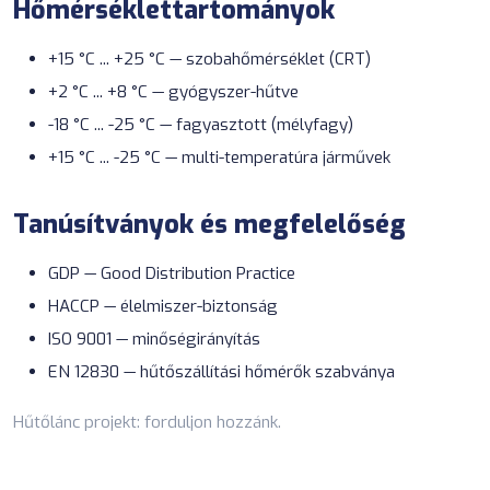
Hőmérséklettartományok
+15 °C ... +25 °C — szobahőmérséklet (CRT)
+2 °C ... +8 °C — gyógyszer-hűtve
-18 °C ... -25 °C — fagyasztott (mélyfagy)
+15 °C ... -25 °C — multi-temperatúra járművek
Tanúsítványok és megfelelőség
GDP — Good Distribution Practice
HACCP — élelmiszer-biztonság
ISO 9001 — minőségirányítás
EN 12830 — hűtőszállítási hőmérők szabványa
Hűtőlánc projekt:
forduljon hozzánk
.