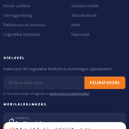
Közúti szállítás
Globális irodák
Vámügynökség
Tanúsítványok
Raktározás és elosztás
Hírek
Logisztikai biztosítás
Kapcsolat
HÍRLEVÉL
Iratkozzon fel logisztikai hírekért és különleges ajánlatokért.
FELIRATKOZÁS
A feliratkozással elfogadja az
adatvédelmi szabályzatot
.
MOBILALKALMAZÁS
Letöltés az
App Store-ból