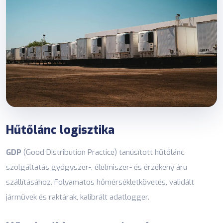
Hűtőlánc logisztika
GDP
(Good Distribution Practice) tanúsított hűtőlánc
szolgáltatás gyógyszer-, élelmiszer- és érzékeny áru
szállításához. Folyamatos hőmérsékletkövetés, validált
járművek és raktárak, kalibrált adatlogger.