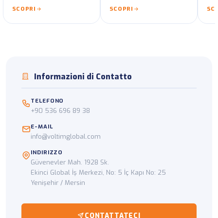
Rap
SCOPRI
SCOPRI
SC
auto
dog
Informazioni di Contatto
TELEFONO
+90 536 696 89 38
E-MAIL
info@voltimglobal.com
INDIRIZZO
Güvenevler Mah. 1928 Sk.
Ekinci Global İş Merkezi, No: 5 İç Kapı No: 25
Yenişehir / Mersin
CONTATTATECI