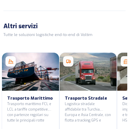
Altri servizi
Tutte le soluzioni logistiche end-to-end di Voltim
Trasporto Marittimo
Trasporto Stradale
Ser
Trasporto marittimo FCL e
Logistica stradale
Dich
LCL a tariffe competitive,
affidabile tra Turchia,
imp
con partenze regolari su
Europa e Asia Centrale, con
e tr
tutte le principali rotte
flotta a tracking GPS e
HS 
portuali.
veicoli certificati ADR.
con