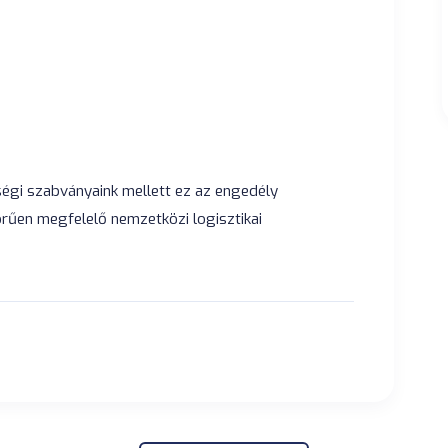
égi szabványaink mellett ez az engedély
örűen megfelelő nemzetközi logisztikai