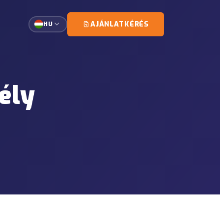
AJÁNLATKÉRÉS
HU
emezett kiszállítása a
ély
omány
kísérőszervezés egy kézből.
s
s és szállításkezelés
s
okmány-koordinációs
ek
z, lerakodáshoz és helyszíni