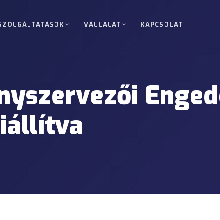
SZOLGÁLTATÁSOK
VÁLLALAT
KAPCSOLAT
 szállítás
Komplett rakomány (FTL)
ányok Törökország, Európa,
Egy ügyfél áruinak közvetlen, üt
zágok között.
célpontra.
ányszervezői Enged
L)
Túlméretes és nehéz rak
 gyűjtőszállítás kis küldemények
Engedélyek, útvonaltervezés és 
iállítva
Nukleáris projekt szállítá
kai, ipari, építőipari és infrastruktúra
Telephely-belépés, jármű-követé
precíziós projekteknél.
Vámáru és tranzit szállítá
ötők, raktárak és projekt-helyszínek
T1 ügyintézés, biztosítékok és 
támogatás.
i kiszállítás
Daru és targonca művelet
aktárakba, gyárakba vagy projekt-
Berendezés-támogatás rakodásho