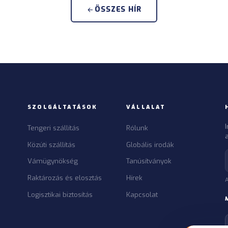
ÖSSZES HÍR
SZOLGÁLTATÁSOK
VÁLLALAT
Tengeri szállítás
Rólunk
a
Közúti szállítás
Globális irodák
Vámügynökség
Tanúsítványok
Raktározás és elosztás
Hírek
A
Logisztikai biztosítás
Kapcsolat