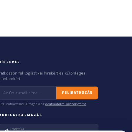
HÍRLEVÉL
Iratkozzon fel logisztikai hírekért és különleges
jánlatokért.
FELIRATKOZÁS
 feliratkozással elfogadja az
adatvédelmi szabályzatot
.
MOBILALKALMAZÁS
Letöltés az