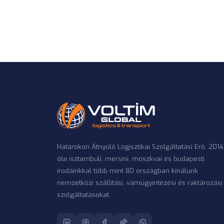
Határokon Átnyúló Logisztikai Szolgáltatási Erő. 2014
óta isztambuli, mersini, moszkvai és budapesti
irodáinkkal több mint 80 országban kínálunk
nemzetközi szállítási, vámügyintézési és raktározási
szolgáltatásokat.