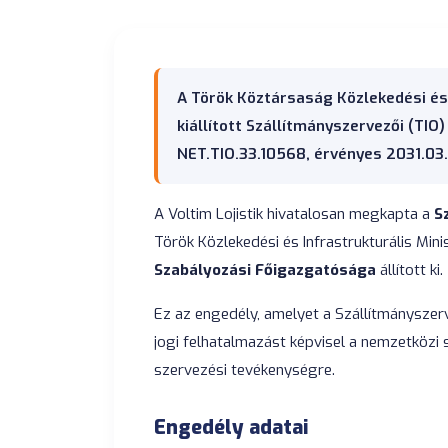
helyszínekre.
Napi járműkövetés
Jármű-pozíció követés
szállítás során.
A Török Köztársaság Közlekedési és 
kiállított Szállítmányszervezői (TI
NET.TIO.33.10568, érvényes 2031.03.
A Voltim Lojistik hivatalosan megkapta a
S
Török Közlekedési és Infrastrukturális Min
Szabályozási Főigazgatósága
állított ki.
Ez az engedély, amelyet a Szállítmányszervez
jogi felhatalmazást képvisel a nemzetközi 
szervezési tevékenységre.
Engedély adatai